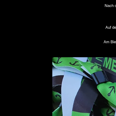
Nach d
Auf de
Am Bie