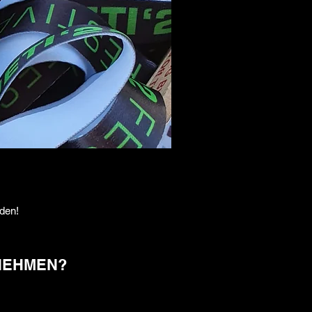
rden!
 NEHMEN?