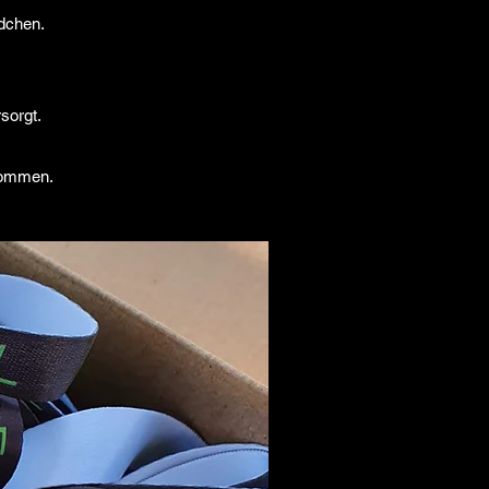
ndchen.
rsorgt.
kommen.