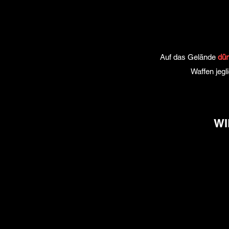
Auf das Gelände
dür
Waffen jegl
WI